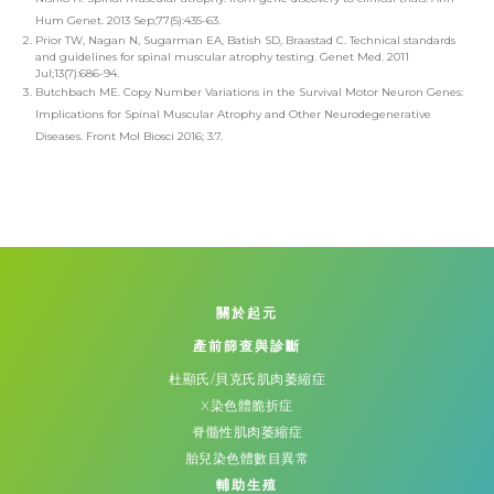
Hum Genet. 2013 Sep;77(5):435-63.
Prior TW, Nagan N, Sugarman EA, Batish SD, Braastad C. Technical standards
and guidelines for spinal muscular atrophy testing. Genet Med. 2011
Jul;13(7):686-94.
Butchbach ME. Copy Number Variations in the Survival Motor Neuron Genes:
Implications for Spinal Muscular Atrophy and Other Neurodegenerative
Diseases. Front Mol Biosci 2016; 3:7.
關於起元
產前篩查與診斷
杜顯氏/貝克氏肌肉萎縮症
X染色體脆折症
脊髓性肌肉萎縮症
胎兒染色體數目異常
輔助生殖