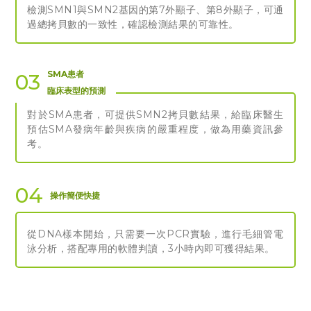
檢測SMN1與SMN2基因的第7外顯子、第8外顯子，可通
過總拷貝數的一致性，確認檢測結果的可靠性。
SMA患者
03
臨床表型的預測
對於SMA患者，可提供SMN2拷貝數結果，給臨床醫生
預估SMA發病年齡與疾病的嚴重程度，做為用藥資訊參
考。
04
操作簡便快捷
從DNA樣本開始，只需要一次PCR實驗，進行毛細管電
泳分析，搭配專用的軟體判讀，3小時內即可獲得結果。