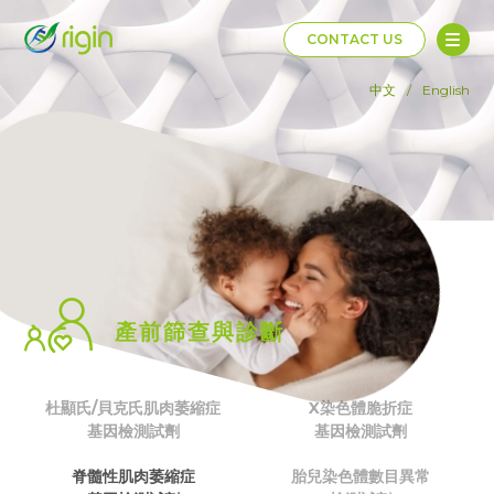
CONTACT US
中文
/
English
產前篩查與診斷
杜顯氏/貝克氏肌肉萎縮症
X染色體脆折症
基因檢測試劑
基因檢測試劑
脊髓性肌肉萎縮症
胎兒染色體數目異常