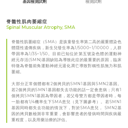
基因檢測試劑
檢測試劑
脊髓性肌肉萎縮症
Spinal Muscular Atrophy, SMA
脊髓性肌萎縮症（SMA）是孩童發生率第二高的嚴重體染色
體隱性遺傳疾病，新生兒發生率為1/5000~1/10000，人群
帶因率為1/35~1/50。目前已知位於第五號染色體的運動神
經元存活(SMN)基因缺陷為導致此症的最重要的原因，臨床
特徵為脊髓前角運動神經元退化凋亡導致對稱性肌無力和肌
萎縮。
大部分正常個體都有2個拷貝的SMN1基因與SMN2基因。
若2個拷貝的SMN1基因都失去功能的話一定會患病；只有1
個拷貝SMN1基因為帶因者，若父母雙方都是帶因者時，每
一胎都有1/4機率生下SMA患兒（見下圖參考）。若SMN1
基因同時都失去功能的情況下，對於SMA患兒， SMN2基
因的拷貝數檢測非常重要，會影響患者的發病時間與疾病嚴
重程度，以及用藥治療的評估。