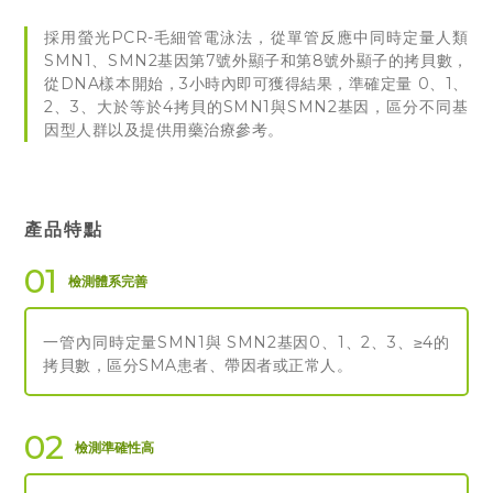
採用螢光PCR-毛細管電泳法，從單管反應中同時定量人類
SMN1、SMN2基因第7號外顯子和第8號外顯子的拷貝數，
從DNA樣本開始，3小時內即可獲得結果，準確定量 0、1、
2、3、大於等於4拷貝的SMN1與SMN2基因，區分不同基
因型人群以及提供用藥治療參考。
產品特點
01
檢測體系完善
一管內同時定量SMN1與 SMN2基因0、1、2、3、≥4的
拷貝數，區分SMA患者、帶因者或正常人。
02
檢測準確性高