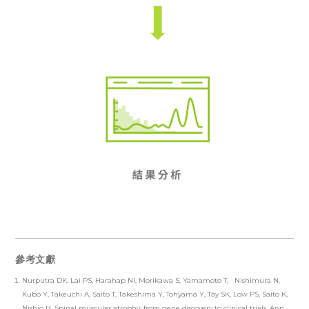
參考文獻
Nurputra DK, Lai PS, Harahap NI, Morikawa S, Yamamoto T, Nishimura N,
Kubo Y, Takeuchi A, Saito T, Takeshima Y, Tohyama Y, Tay SK, Low PS, Saito K,
Nishio H. Spinal muscular atrophy: from gene discovery to clinical trials. Ann